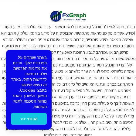
תוכנת FxGraph ("התוכנה"), מספקת למשתמש מידע בורסאי גולמי וכן מידע מעובד
(מידע אשר מופק מנוסחאות מתמטיות המבוססות על מידע בורסאי גולמי), אותם היא
אוספת ממאגרי מידע פומביים, לרבות מאתרי אינטרנט שונים בארץ ובעולם. המידע
המעובד מוצג באופן אובייקטיבי מבלי שיוצרי התוכנה מבצעים לגביו ניתוח או מביעים
פרשנותם או עמדתם לגביו. התוכנה מאפשרת למשתמשים בה לבצע ניתוחים
באתר שומרים על
סטטיסטיים המבוססים על פרמטרים מתמטיים אובייקטיבים ואינם מערבים שיקול דעת
הפרטיות שלך. עדכנו
של יוצרי התוכנה. המידע והנתונים המוצגים בתוכנה אינה מהווים המלצה או הבעת
את מדיניות הפרטיות
עמדה כלשהיא ביחס לניירות ערך כלשהם או ביצוע פעולה כלשהיא בהם. בהתאם אין
שלנו בהתאם
לראות בתוכנה והמידע המופק באמצעותה כייעוץ השקעות ו/או תחליף לייעוץ השקעות
לדרישות החוק. באתר
המתחשב בצרכיו ונתוניו האישיים של כל אדם. כל החלטת השקעה שתתקבל על ידי
זה נעשה שימוש
משתמש בתוכנה, תיעשה על בסיס שיקול דעתו הבלעדי, ואנו ממליצים על ביצוע
בקבצי Cookies.
המשך גלישתך באתר
בדיקה מקיפה לפני כל פעולה בנייר ערך כלשהוא לרבות הסיכונים הכרוכים בכך.
מהווה הסכמה לתנאי
תשומת ליבך כי פעילות בשוק ההון כרוכה בסיכונים רבים אשר את חלקם אין אפשרות
השימוש.
לצפות מראש. על כן, השקעה בשוק ההון עשויה לגרום להפסד חלק מסכום ההשקעה
ואף להפסד של כל סכום ההשקעה. יודגש כי שימוש מושכל בתוכנה עשוי לצמצם את
הבנתי >>
הסיכונים הקיימים בשוק ההון, אולם אין בו כדי לבטל את כלל הסיכונים הקיימים אשר
עלולים להביא להפסד של חלק או כל סכום ההשקעה ואין כל ערובה לכך שמסחר
בסיוע התוכנה יישא רווח כלשהו.